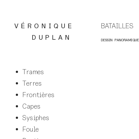
V É R O N I Q U E
BATAILLES
D U P L A N
dessin panoramiqu
Trames
Terres
Frontières
Capes
Sysiphes
Foule